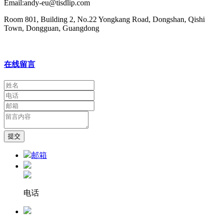
Email:andy-eu@tisdlip.com
Room 801, Building 2, No.22 Yongkang Road, Dongshan, Qishi
Town, Dongguan, Guangdong
在线留言
提交
邮箱
电话