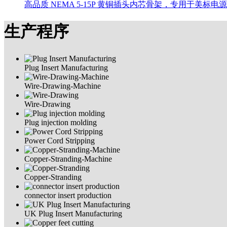
高品质 NEMA 5-15P 黄铜插头内芯骨架，专用于美
生产程序
Plug Insert Manufacturing
Wire-Drawing-Machine
Wire-Drawing
Plug injection molding
Power Cord Stripping
Copper-Stranding-Machine
Copper-Stranding
connector insert production
UK Plug Insert Manufacturing