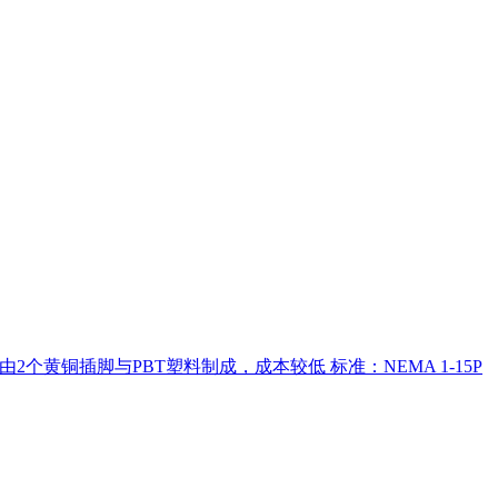
点：由2个黄铜插脚与PBT塑料制成，成本较低 标准：NEMA 1-15P