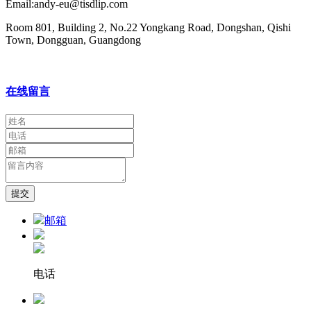
Email:andy-eu@tisdlip.com
Room 801, Building 2, No.22 Yongkang Road, Dongshan, Qishi
Town, Dongguan, Guangdong
在线留言
提交
邮箱
电话