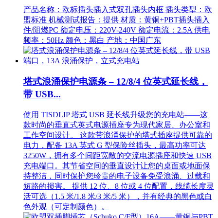
产品名称：欧标插头插入式双孔插头内框 插头类型：欧
盟标准 机械测试报告：提供 材质：黄铜+PBT插头插入
件/阻燃PC 额定电压：220V-240V 额定电流：2.5A 供电
频率：50Hz 颜色：黑白 产地：中国广东
塔式浪涌保护电源条 – 12/8/4 位英式延长线，
带 USB...
使用 TISDLIP 塔式 USB 延长线升级您的充电站——这
款时尚的垂直式英式电源插座专为现代家居、办公室和
工作空间设计。 这款带浪涌保护的塔式插座提供可靠的
电力，配备 13A 英式 G 型保险丝插头，最高功率可达
3250W，拥有多个间距宽敞的交流电源插座和快速 USB
充电端口。其节省空间的垂直设计让您的桌面或地面保
持整洁，同时保护您珍贵的电子设备免受浪涌、过载和
短路的损害。 提供 12 位、8 位或 4 位配置，线缆长度灵
活可选（1.5 米/1.8 米/3 米/5 米），并有经典的黑色或白
色外观（可定制颜色）。