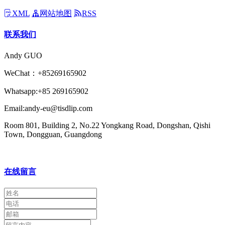
XML
网站地图
RSS
联系我们
Andy GUO
WeChat：+85269165902
Whatsapp:+85 269165902
Email:andy-eu@tisdlip.com
Room 801, Building 2, No.22 Yongkang Road, Dongshan, Qishi
Town, Dongguan, Guangdong
在线留言