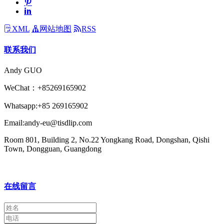
XML
网站地图
RSS
联系我们
Andy GUO
WeChat：+85269165902
Whatsapp:+85 269165902
Email:andy-eu@tisdlip.com
Room 801, Building 2, No.22 Yongkang Road, Dongshan, Qishi
Town, Dongguan, Guangdong
在线留言