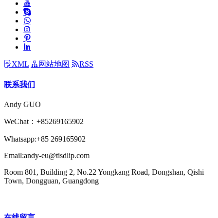
XML
网站地图
RSS
联系我们
Andy GUO
WeChat：+85269165902
Whatsapp:+85 269165902
Email:andy-eu@tisdlip.com
Room 801, Building 2, No.22 Yongkang Road, Dongshan, Qishi
Town, Dongguan, Guangdong
在线留言