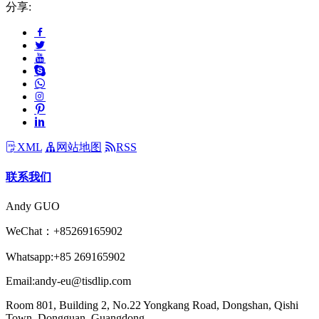
分享:
XML
网站地图
RSS
联系我们
Andy GUO
WeChat：+85269165902
Whatsapp:+85 269165902
Email:andy-eu@tisdlip.com
Room 801, Building 2, No.22 Yongkang Road, Dongshan, Qishi
Town, Dongguan, Guangdong