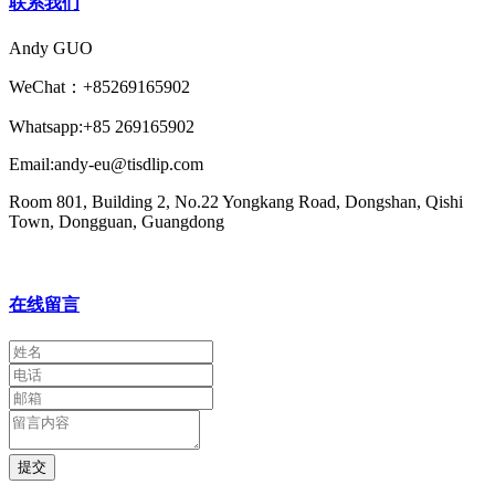
联系我们
Andy GUO
WeChat：+85269165902
Whatsapp:+85 269165902
Email:andy-eu@tisdlip.com
Room 801, Building 2, No.22 Yongkang Road, Dongshan, Qishi
Town, Dongguan, Guangdong
在线留言
提交