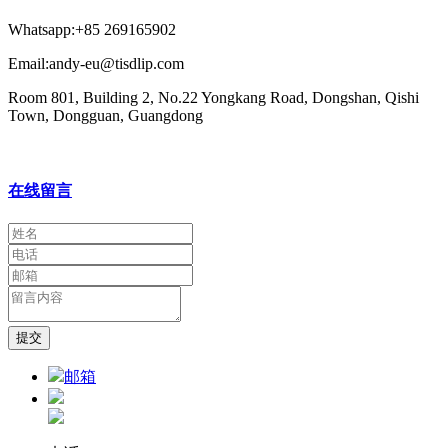
Whatsapp:+85 269165902
Email:andy-eu@tisdlip.com
Room 801, Building 2, No.22 Yongkang Road, Dongshan, Qishi
Town, Dongguan, Guangdong
在线留言
提交
邮箱