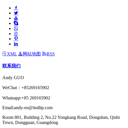
XML
网站地图
RSS
联系我们
Andy GUO
WeChat：+85269165902
Whatsapp:+85 269165902
Email:andy-eu@tisdlip.com
Room 801, Building 2, No.22 Yongkang Road, Dongshan, Qishi
Town, Dongguan, Guangdong