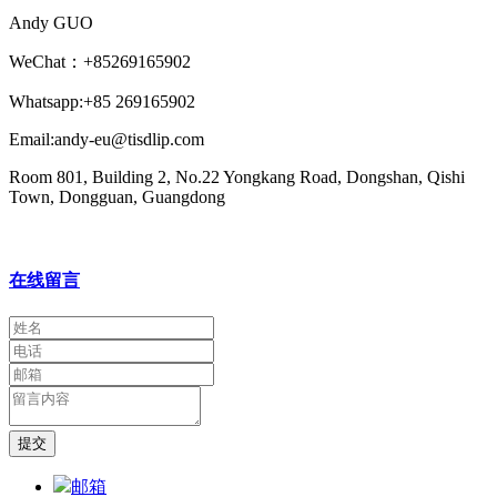
Andy GUO
WeChat：+85269165902
Whatsapp:+85 269165902
Email:andy-eu@tisdlip.com
Room 801, Building 2, No.22 Yongkang Road, Dongshan, Qishi
Town, Dongguan, Guangdong
在线留言
提交
邮箱