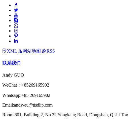
XML
网站地图
RSS
联系我们
Andy GUO
WeChat：+85269165902
Whatsapp:+85 269165902
Email:andy-eu@tisdlip.com
Room 801, Building 2, No.22 Yongkang Road, Dongshan, Qishi T