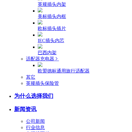
英规插头内架
美标插头内框
欧标插头插片
IEC插头内芯
巴西内架
适配器充电器
欧盟德标通用旅行适配器
其它
英规插头保险管
为什么选择我们
新闻资讯
公司新闻
行业信息