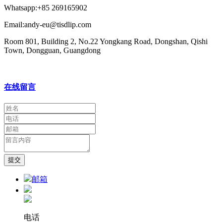
Whatsapp:+85 269165902
Email:andy-eu@tisdlip.com
Room 801, Building 2, No.22 Yongkang Road, Dongshan, Qishi
Town, Dongguan, Guangdong
在线留言
提交
邮箱
电话