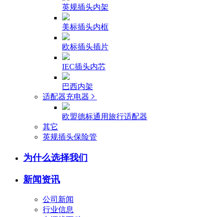
英规插头内架
美标插头内框
欧标插头插片
IEC插头内芯
巴西内架
适配器充电器
欧盟德标通用旅行适配器
其它
英规插头保险管
为什么选择我们
新闻资讯
公司新闻
行业信息