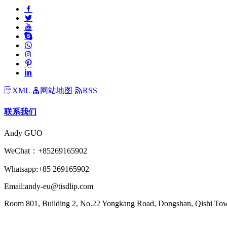
XML
网站地图
RSS
联系我们
Andy GUO
WeChat：+85269165902
Whatsapp:+85 269165902
Email:andy-eu@tisdlip.com
Room 801, Building 2, No.22 Yongkang Road, Dongshan, Qishi T