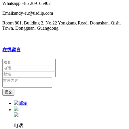
Whatsapp:+85 269165902
Email:andy-eu@tisdlip.com
Room 801, Building 2, No.22 Yongkang Road, Dongshan, Qishi
Town, Dongguan, Guangdong
在线留言
提交
邮箱
电话